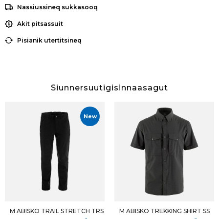
Nassiussineq sukkasooq
Akit pitsassuit
Pisianik utertitsineq
Siunnersuutigisinnaasagut
New
M ABISKO TRAIL STRETCH TRS
M ABISKO TREKKING SHIRT SS