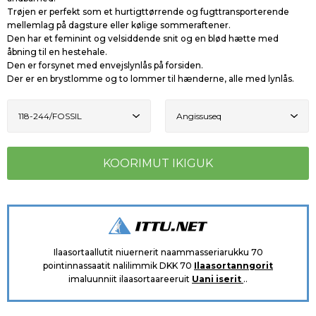
Trøjen er perfekt som et hurtigttørrende og fugttransporterende
mellemlag på dagsture eller kølige sommeraftener.
Den har et feminint og velsiddende snit og en blød hætte med
åbning til en hestehale.
Den er forsynet med envejslynlås på forsiden.
Der er en brystlomme og to lommer til hænderne, alle med lynlås.
Ilaasortaallutit niuernerit naammasseriarukku 70
pointinnassaatit nalilimmik DKK 70
Ilaasortanngorit
imaluunniit ilaasortaareeruit
Uani iserit
..