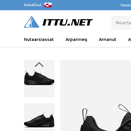
Kalaallisut
Nassi
Nutaarsiassat
Arpanneq
Arnanut
A