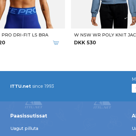
 PRO DRI-FIT LS BRA
W NSW WR POLY KNIT JA
20
DKK 530
M
ITTU.net
since 1993
Paasissutissat
A
Uagut pilluta
U