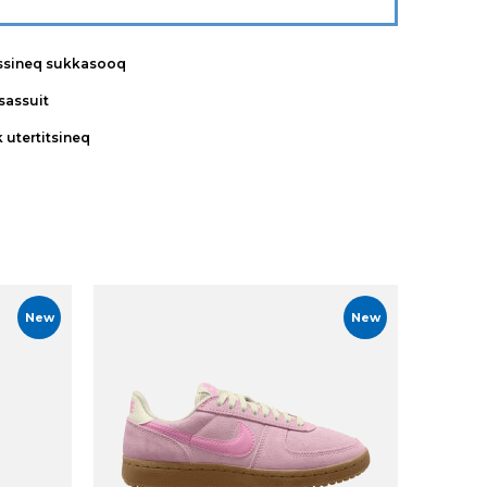
ssineq sukkasooq
tsassuit
k utertitsineq
New
New