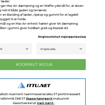
k læder.
rger Max Air-dæmpning og en Waffle-ydersål for, at skoen
g nok til både gaden og terrænet.
r en blanding af læder, ripstop og gummi for et lagdelt
bygget til at holde.
ål og en Max Air-enhed i hælen giver let dæmpning.
ålen i gummi giver holdbart greb og klassisk stil.
Angissutsinut najoqqutassiaq
aallutit niuernerit naammasseriarukku 57 pointinnassaatit
nalilimmik DKK 57
Ilaasortanngorit
imaluunniit
ilaasortaareeruit
Uani iserit
..