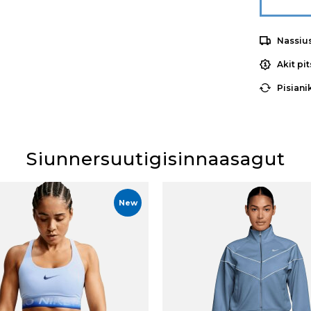
Nassiu
Akit pi
Pisiani
Siunnersuutigisinnaasagut
New