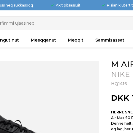
ussineq sukkasooq
Akit pitsassuit
Pisianik uterti
ngutinut
Meeqqanut
Meqqit
Sammisassat
M AI
NIKE
HQ1416
DKK 
HERRE SN
Air Max 90 D
Denne helt 
og lag, her