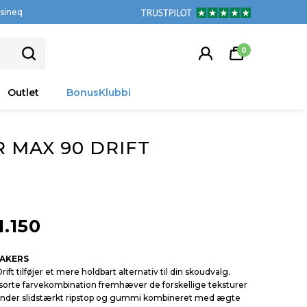
tsineq
0
Outlet
BonusKlubbi
R MAX 90 DRIFT
1.150
EAKERS
rift tilføjer et mere holdbart alternativ til din skoudvalg.
sorte farvekombination fremhæver de forskellige teksturer
under slidstærkt ripstop og gummi kombineret med ægte