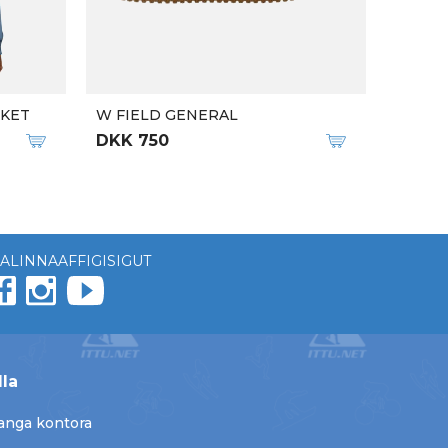
CKET
W FIELD GENERAL
DKK 750
ALINNAAFFIGISIGUT
lla
anga kontora