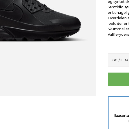
og syntetis
Samtidig sø
er behageli
Overdelen e
look, der er 
Skummellems
Vaffle-yders
Ilaasort