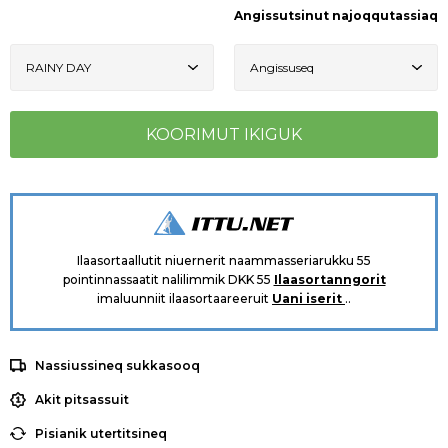
Angissutsinut najoqqutassiaq
Ilaasortaallutit niuernerit naammasseriarukku 55
pointinnassaatit nalilimmik DKK 55
Ilaasortanngorit
imaluunniit ilaasortaareeruit
Uani iserit
..
Nassiussineq sukkasooq
Akit pitsassuit
Pisianik utertitsineq