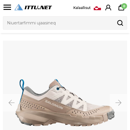
0
Kalaallisut