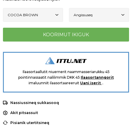
Ilaasortaallutit niuernerit naammasseriarukku 45
pointinnassaatit nalilimmik DKK 45
Ilaasortanngorit
imaluunniit ilaasortaareeruit
Uani iserit
..
Nassiussineq sukkasooq
Akit pitsassuit
Pisianik utertitsineq