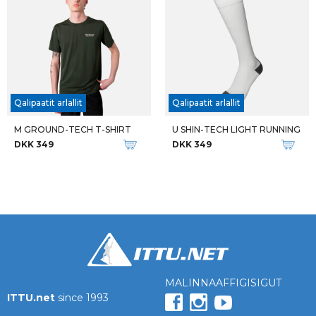
Qalipaatit arlallit
Qalipaatit arlallit
M GROUND-TECH T-SHIRT
U SHIN-TECH LIGHT RUNNING
DKK 349
DKK 349
MALINNAAFFIGISIGUT
ITTU.net
since 1993