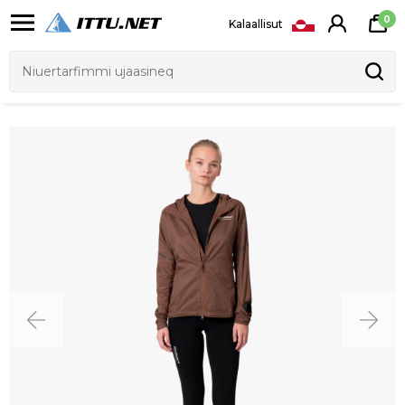
0
Kalaallisut