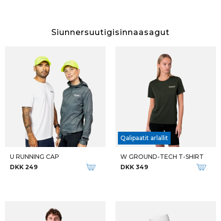
Siunnersuutigisinnaasagut
Qalipaatit arlallit
U RUNNING CAP
W GROUND-TECH T-SHIRT
DKK 249
DKK 349