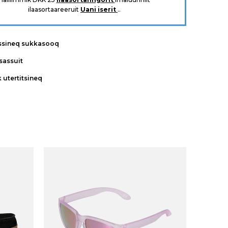
ilaasortaareeruit
Uani iserit
..
ssineq sukkasooq
tsassuit
k utertitsineq