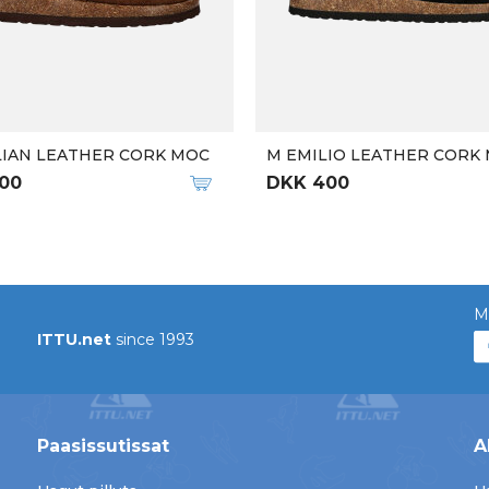
LIAN LEATHER CORK MOC
M EMILIO LEATHER CORK 
00
DKK 400
M
ITTU.net
since 1993
Paasissutissat
A