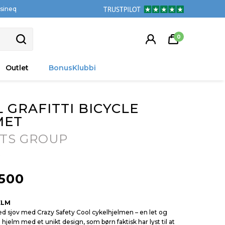
tsineq
0
Outlet
BonusKlubbi
 GRAFITTI BICYCLE
MET
TS GROUP
5
500
ELM
ed sjov med Crazy Safety Cool cykelhjelmen – en let og
hjelm med et unikt design, som børn faktisk har lyst til at