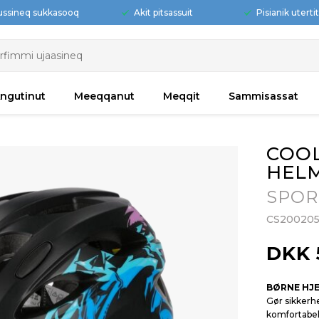
ussineq sukkasooq
Akit pitsassuit
Pisianik uterti
ngutinut
Meeqqanut
Meqqit
Sammisassat
COOL
HEL
SPOR
CS20020
DKK 
BØRNE HJ
Gør sikkerh
komfortabel 