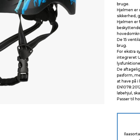
bruge.
Hjelmen er u
sikkerhed, 
Hjelmen er 
beskyttende
hovedomkred
De 15 ventil
brug.
For ekstra 
integreret 
lysfunktione
De aftageli
pasform, me
at have på i
EN1078:2012
løbehjul, sk
Passer til 
Ilaasort