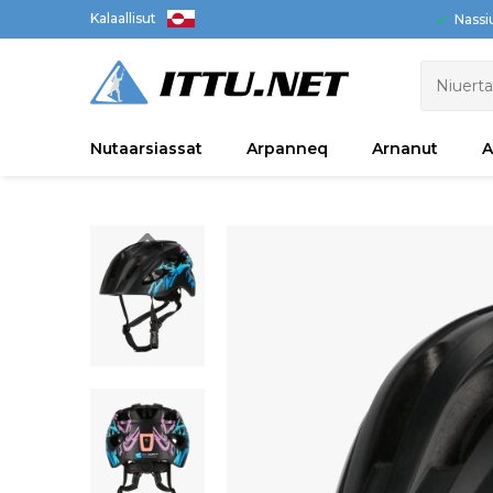
Kalaallisut
Nassi
Nutaarsiassat
Arpanneq
Arnanut
A