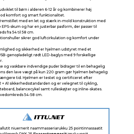
dviklet til børn i alderen 6-12 år og kombinerer høj
god komfort og smart funktionalitet.
fremstillet med en let og stærk in-mold konstruktion med
 EPS-skum og har en justerbar pasform, der passer til
s fra 54 til 58 cm.
ationshuller sikrer god luftcirkulation og komfort under
synlighed og sikkerhed er hjelmen udstyret med et
USB-genopladeligt rødt LED-baglys med 9 forskellige
r.
ge og vaskbare indvendige puder bidrager til en behagelig
ns den lave vægt på kun 220 gram gør hjelmen behagelig
 længere tid. Hjelmen er testet og certificeret efter
 + A1 sikkerhedsstandarden og er velegnet til cykling,
ateboard, balancecykel samt rulleskøjter og inline-skates.
hovedomkreds 54-58 cm.
aallutit niuernerit naammasseriarukku 25 pointinnassaatit
nalilimmik DKK 25
Ilaasortanngorit
imaluunniit