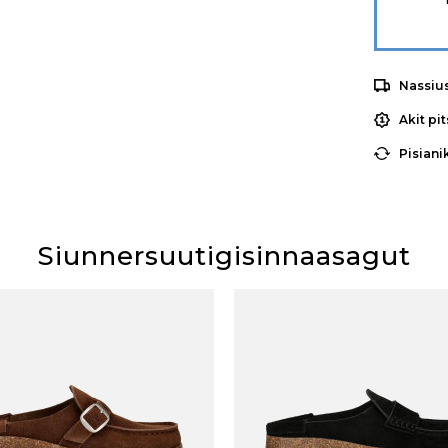
Nassiu
Akit pi
Pisiani
Siunnersuutigisinnaasagut