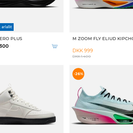
TRA TRACKER GTX
M SHELTER WP
.649
DKK 839
DKK 1.199