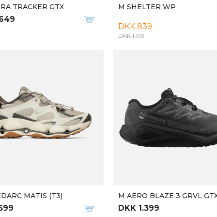
-28%
Qalipaatit arlallit
WARD LACELESS
M MACH X 3
.799
DKK 1.299
DKK 1.799