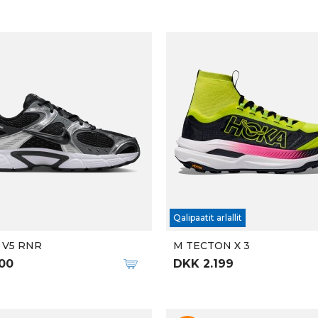
New
 arlallit
Qalipaatit arlallit
I 9
M TORIN 8
.699
DKK 1.299