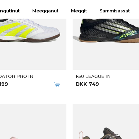
 arlallit
ERO PLUS
M ZOOM FLY ELIUD KIPC
.300
DKK 999
DKK 1.400
-26%