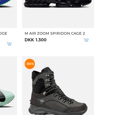
U ONTARIO SPEED LTR LACE SE
DKK 1.499