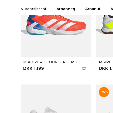
Qalipaatit arlallit
Qalipaatit
M CLIFTON 9 GTX
M VOM
DKK 1.599
DKK 1