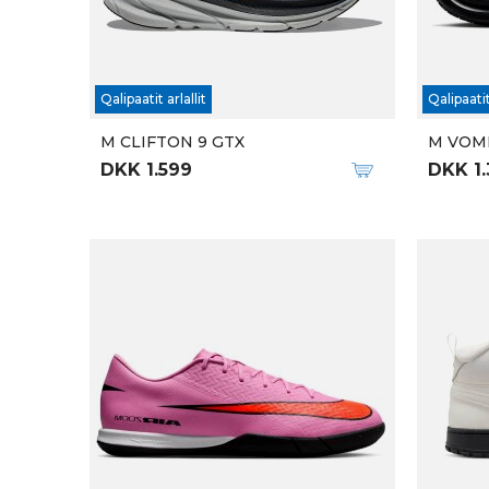
M NAZCAT II GTX
U X UL
DKK 2.599
DKK 1