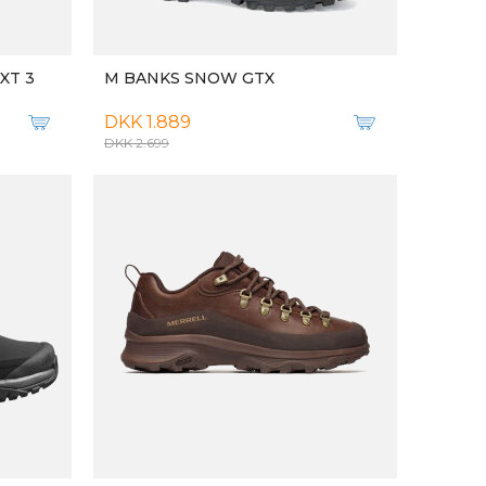
X
M AERO BLAZE 3 GRVL GTX
DKK 1.399
M MAFATE 5
DKK 1.799