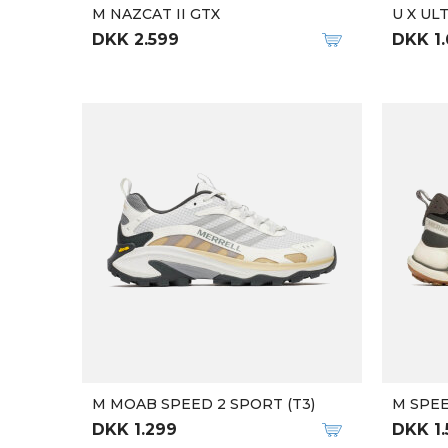
Qalipaatit arlallit
M MAFATE X
M SKY
DKK 1.999
DKK 1