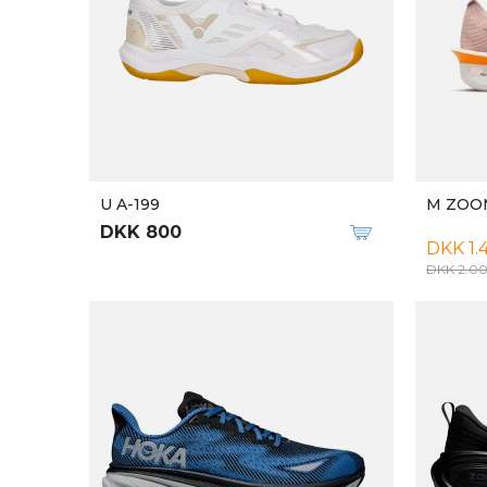
U ZOOM VAPOR 16 ACADEMY IC
M COUR
DKK 700
DKK 7