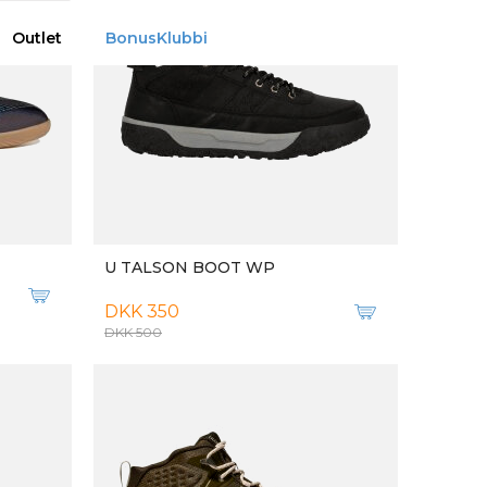
HOGE
M AIR ZOOM SPIRIDON CAGE 2
DKK 1.300
-30%