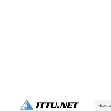
U A-199
M ZOOM
DKK 800
DKK 1.
DKK 2.0