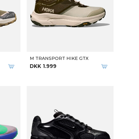
XT 3
M BANKS SNOW GTX
DKK 1.889
DKK 2.699