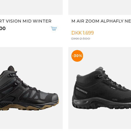
DARC MATIS (T3)
M AERO BLAZE 3 GRVL GT
599
DKK 1.399
Qalipaatit arlallit
 V5 RNR
M TECTON X 3
00
DKK 2.199