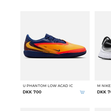
-25%
Qalipaatit
M SPEEDGOAT 6
M BOND
DKK 1
DKK 1.199
DKK 1.599