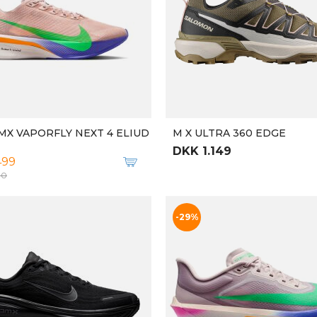
T VISION MID WINTER
M AIR ZOOM ALPHAFLY NE
00
DKK 1.699
DKK 2.300
-30%