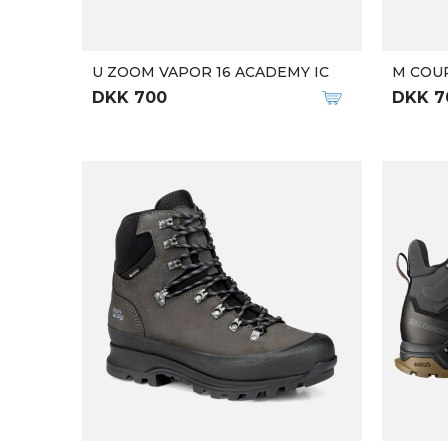
M MOAB SPEED 2 SPORT (T3)
M SPEE
DKK 1.299
DKK 1.
U PHANTOM LOW ACAD IC
M NIKE
DKK 700
DKK 7