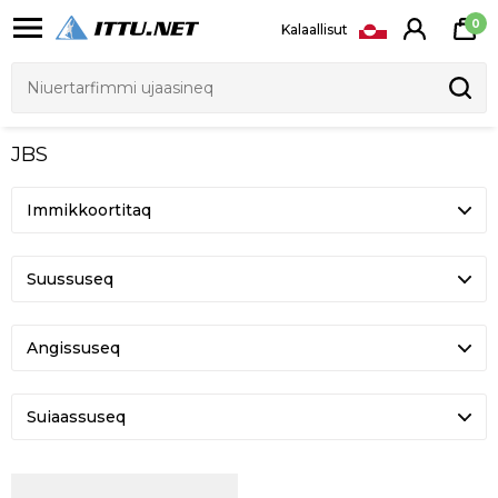
0
Kalaallisut
JBS
Suussuseq
Angissuseq
Suiaassuseq