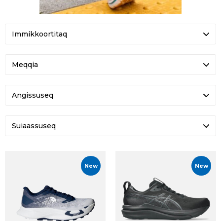
Meqqia
Angissuseq
Suiaassuseq
New
New