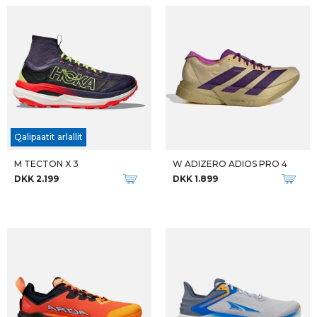
Qalipaatit arlallit
M TECTON X 3
W ADIZERO ADIOS PRO 4
DKK 2.199
DKK 1.899