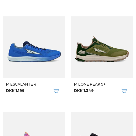
M ESCALANTE 4
M LONE PEAK 9+
DKK 1.199
DKK 1.349