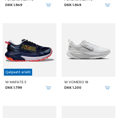
DKK 1.949
DKK 1.949
Qalipaatit arlallit
W MAFATE 5
W VOMERO 18
DKK 1.799
DKK 1.200