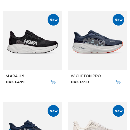
New
New
M ARAHI 9
W CLIFTON PRO
DKK 1.499
DKK 1.599
New
New