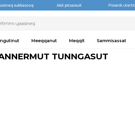
ussineq sukkasooq
Akit pitsassuit
Pisianik uterti
ngutinut
Meeqqanut
Meqqit
Sammisassat
ANNERMUT TUNNGASUT