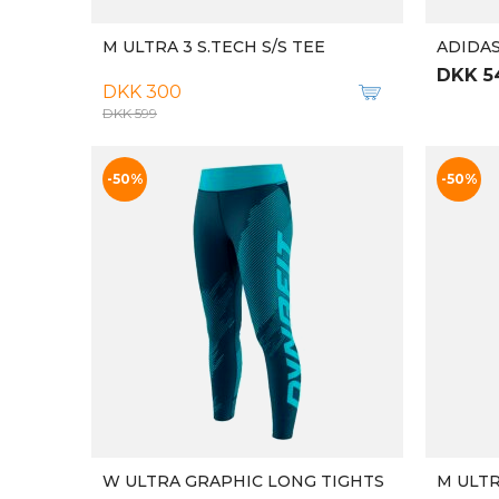
ADIDAS HERRE LANGÆRMET T-SHIRT RUN ICON LS BLÅ
DKK 449
DKK 5