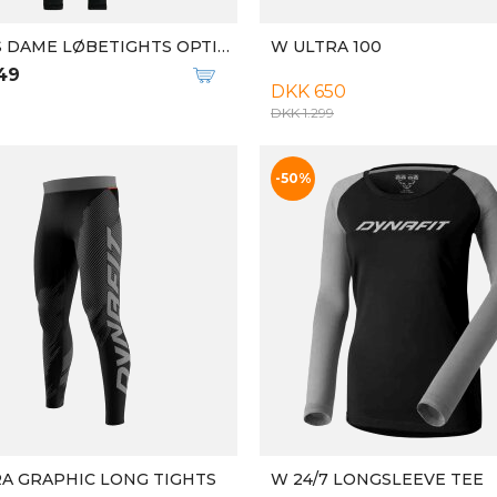
-50%
ASICS DAME LØBETIGHTS W LITE-SHOW TIGHT
W RACE LOOSE FIT SHORT
99
DKK 250
DKK 499
New