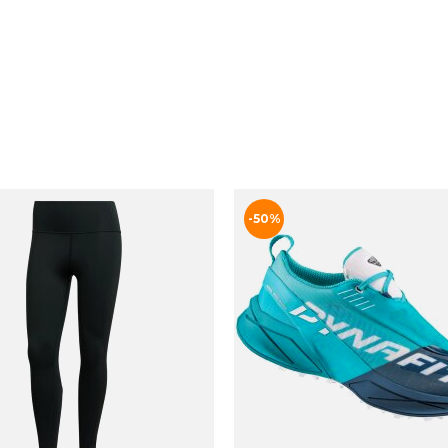
Qalipaatit arlallit
R LS TEE
JR POWER L/S TEE
00
DKK 300