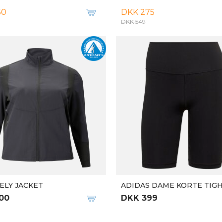
N PROTECT
3D RUN SENSE V2
79
DKK 279
-50%