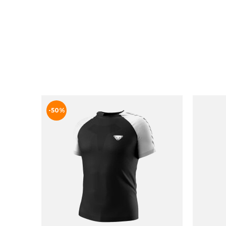
Qalipaatit arlallit
ASICS DAME INDENDØRSSKO W BLAST FF 3
M JOKE
DKK 1.249
DKK 4