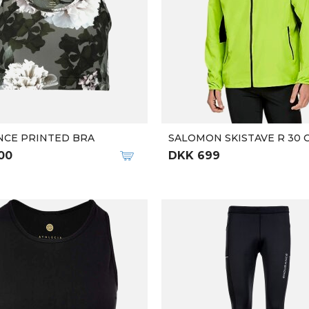
A GRAPHIC LONG TIGHTS
W 24/7 LONGSLEEVE TEE
50
DKK 275
DKK 549
25ittu
ELY JACKET