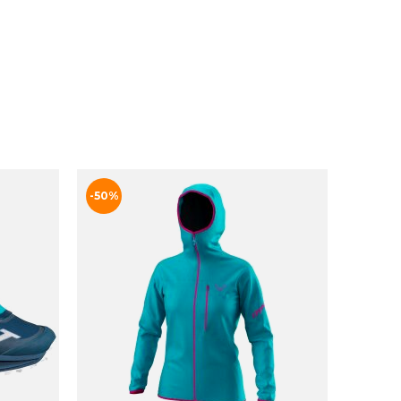
W COMAYA BRA
DKK 350
25ittu