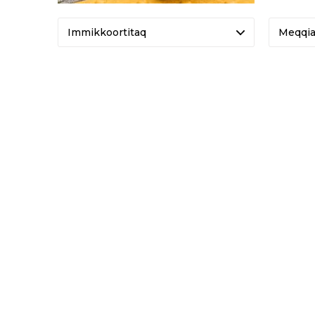
Meqqi
-50%
M TRANNY LONG WINDBLOCK TIGHTS
SKY EV
DKK 700
DKK 7
DKK 1.39