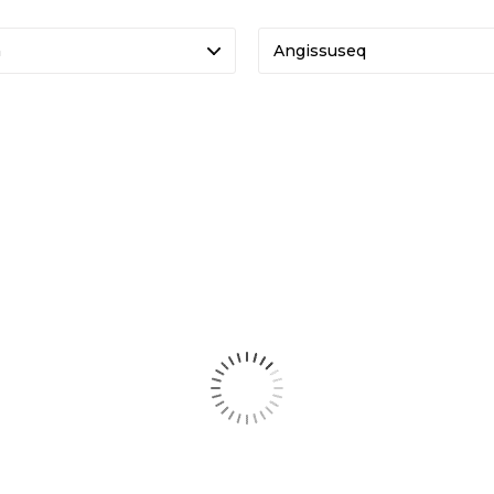
a
Angissuseq
-50%
O
ULTRA EVO
00
DKK 600
9
DKK 1.199