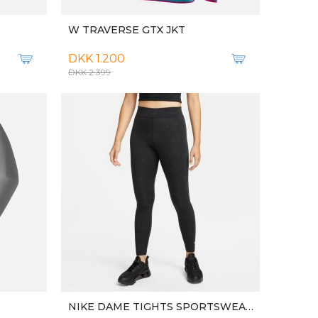
-50%
S
U COMPRESSION FOREARM SLEEVE
DKK 115
DKK 229
New