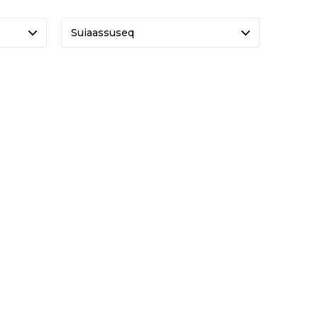
Suiaassuseq
-50%
TRAIL EVO
DKK 600
DKK 1.199