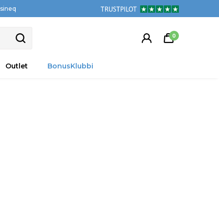
tsineq
0
Outlet
BonusKlubbi