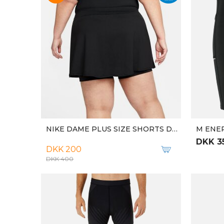
M ULTRA 3 S.TECH S/S TEE
DKK 5
DKK 300
DKK 599
-50%
-50%