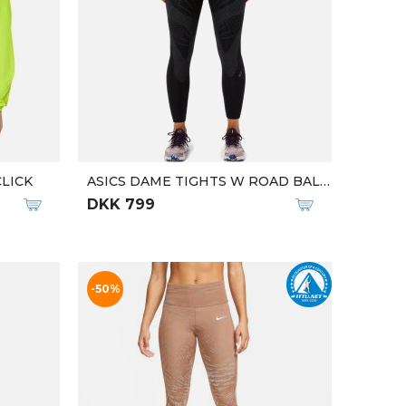
NIKE DAME TIGHTS SPORTSWEAR HW AOP PRINT
DKK 350
ADIDAS DAME KORTE TIGHTS OPTIME BIKE SHORT TIGHTS
ADIDAS DAME TRÆNINGSTIGHTS TRAINICONS TIGHT 3/4