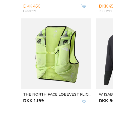
ADIDAS DAME SNEAKERS ULTRABOOST 22 X PARLEY
3D RU
DKK 1.599
DKK 2