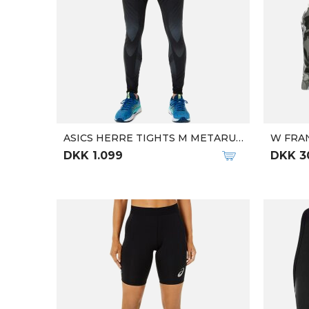
W ULTRA GRAPHIC LONG TIGHTS
M ULTR
DKK 450
DKK 4
DKK 899
DKK 899
THE NORTH FACE LØBEVEST FLIGHT RACE VEST
W ISAB