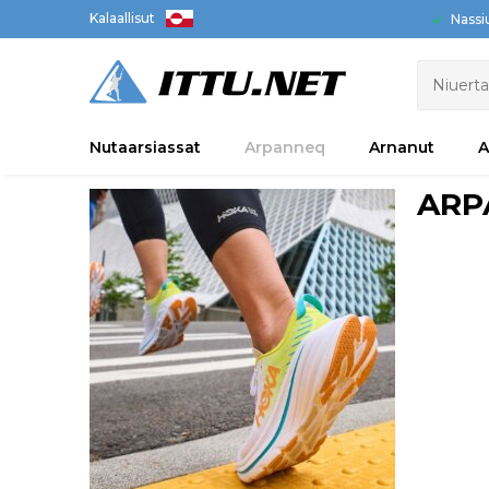
Kalaallisut
Nassi
Nutaarsiassat
Arpanneq
Arnanut
A
ARP