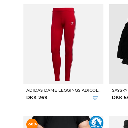
M SAMIEN LONG TIGHTS
M MELL
DKK 600
DKK 3
-50%