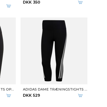
ADIDAS HERRE LANGÆRMET T-SHIRT RUN ICON LS RØD
DKK 449
-50%