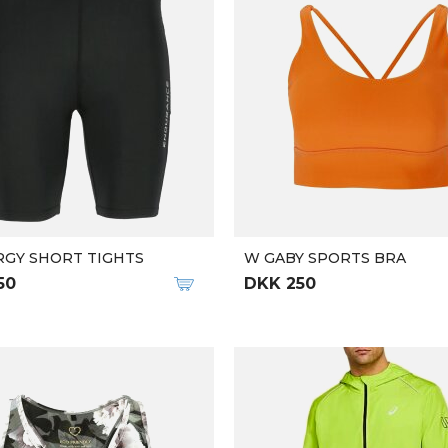
ADIDAS DAME LØBETIGHTS OPTIME TICONS 7/8
W ULTRA 100
49
DKK 650
DKK 1.299
-50%