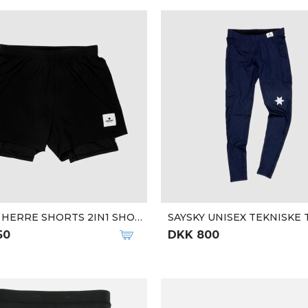
Qalipaatit arlallit
 MELANGE L-S TEE
W ULTRA 3 S.TECH S/S TEE
50
DKK 300
DKK 599
-50%