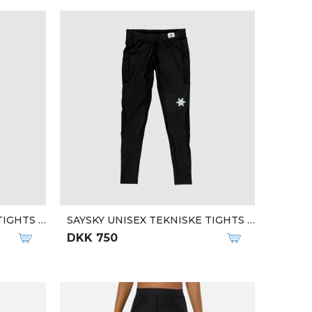
Qalipaatit arlallit
W ULTRA 3 S.TECH S/S TEE
DKK 300
DKK 599
-50%