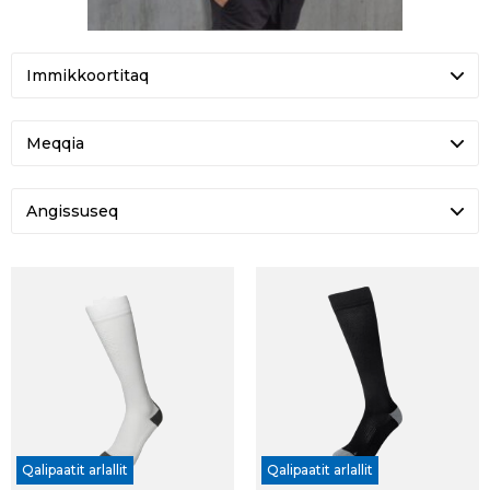
Meqqia
Angissuseq
Qalipaatit arlallit
Qalipaatit arlallit