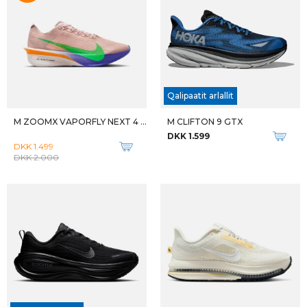
M ZOOM FLY ELIUD KIPCHOGE
M AIR ZOOM ALPHAFLY NEXT 3
DKK 999
DKK 1.699
DKK 1.400
DKK 2.300
W AERO BLAZE 3 GRVL GTX
M AERO BLAZE 3 GRVL GTX
DKK 1.399
DKK 1.399