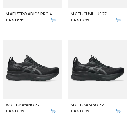
-25%
Qalipaatit arlallit
M BONDI 9
M SKYWARD X
DKK 1.699
DKK 1.499
DKK 1.999
-33%