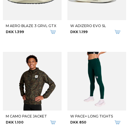
-28%
Qalipaatit arlallit
Qalipaatit arlallit
W MACH X 3
W CLIFTON 9 GTX
DKK 1.599
DKK 1.299
DKK 1.799