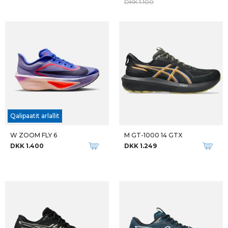
M GEL-KAYANO 32 LITE-SHOW
W GLU-TECH HOT LONG TIGHTS
DKK 1.699
DKK 699
-29%
Qalipaatit arlallit