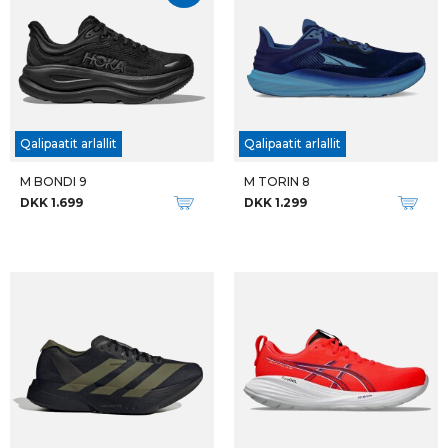
W GEL-KAYANO 32
M GEL-KAYANO 32
DKK 1.699
DKK 1.699
-26%
Qalipaatit arlallit
M GEL-NIMBUS 27
U CIELO X1 2.0
DKK 1.699
DKK 1.699
DKK 2.299