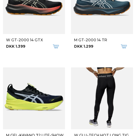
M ZOOMX STREALFLY 2
M VOMERO PLUS
DKK 1.300
DKK 999
DKK 1.400
-25%
Qalipaatit arlallit
M ZOOMX VAPORFLY NEXT 4 ELIUD
M CLIFTON 9 GTX
DKK 1.599
DKK 1.499
DKK 2.000