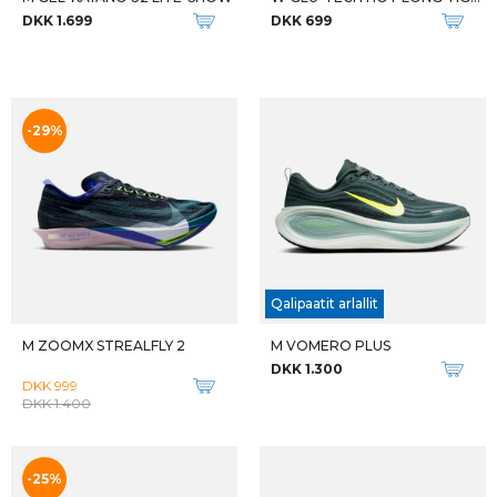
Qalipaatit arlallit
M VOMERO PLUS
W PEGASUS PREMIUM
DKK 1.300
DKK 1.600
-29%
-26%