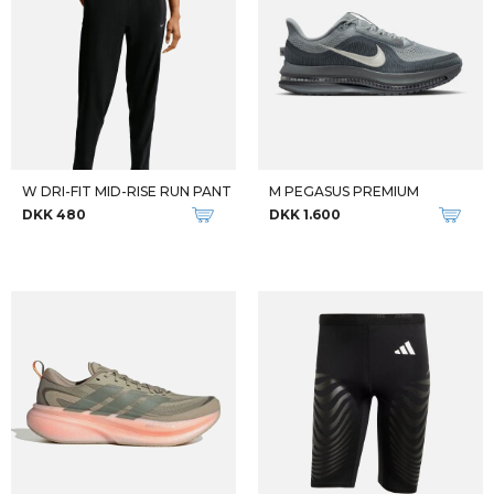
M ADIZERO PRIME X3 ST
M ZOOMX VAPORFLY NEXT 4
DKK 2.399
DKK 1.499
DKK 1.950
M AERO GLIDE 4 GRVL
M AERO GLIDE 4 GRVL
DKK 1.399
DKK 1.399