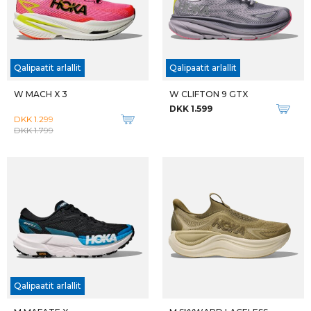
M MACH X 3
M SPEEDGOAT 6
DKK 1.299
DKK 1.199
DKK 1.799
DKK 1.599
New
Qalipaatit arlallit
Qalipaatit arlallit
M BONDI 9
M TORIN 8
DKK 1.699
DKK 1.299