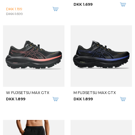
M SUPERNOVA GLIDE
M ADIZERO CONTROL TIGHTS
DKK 1.049
DKK 1.049
-23%