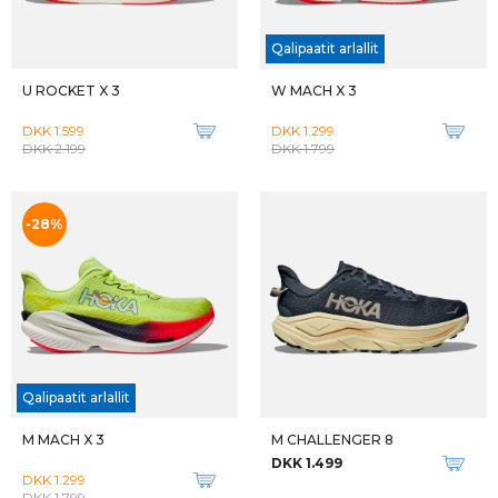
-25%
Qalipaatit arlallit
M MAFATE X
W SKYFLOW
DKK 1.999
DKK 1.199
DKK 1.599
-25%