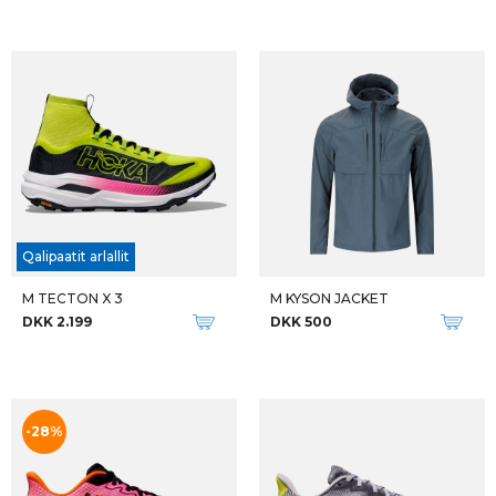
Qalipaatit arlallit
M MAFATE X
M SKYWARD LACELESS
DKK 1.999
DKK 1.799
-28%
-25%
Qalipaatit arlallit