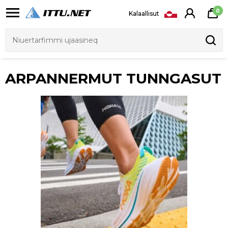
0
Kalaallisut
-27%
-28%
Qalipaatit arlallit
U ROCKET X 3
W MACH X 3
DKK 1.599
DKK 1.299
DKK 2.199
DKK 1.799
-28%