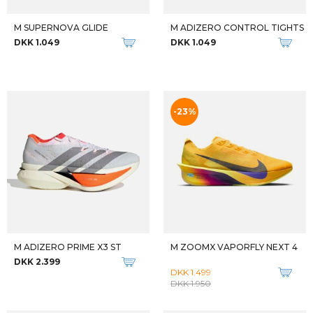
M AERO GLIDE 4
W ULTRA FLOW 2 GTX
DKK 1.399
DKK 1.249
-27%