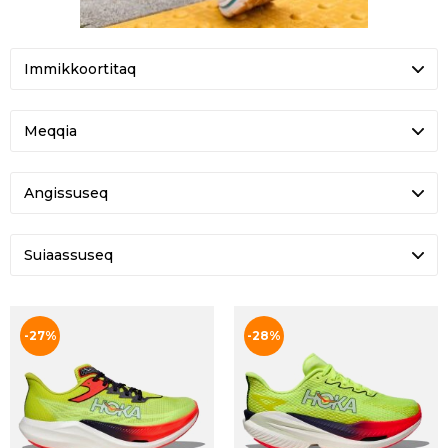
Qalipaatit arlallit
M MACH X 3
M CHALLENGER 8
DKK 1.499
DKK 1.299
DKK 1.799
Qalipaatit arlallit
Qalipaatit arlallit
W CLIFTON 9 GTX
W BONDI 9
DKK 1.599
DKK 1.699