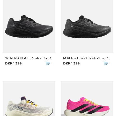
M CAMO PACE JACKET
W PACE+ LONG TIGHTS
DKK 1.100
DKK 850
Qalipaatit arlallit
M TECTON X 3
M KYSON JACKET
DKK 2.199
DKK 500