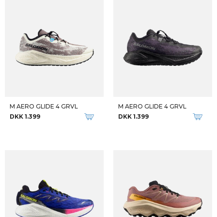
Qalipaatit arlallit
M NIKE ZOOM FLY 6
M STRUCTURE 26
DKK 1.400
DKK 799
DKK 1.100
Qalipaatit arlallit
W ZOOM FLY 6
M GT-1000 14 GTX
DKK 1.400
DKK 1.249