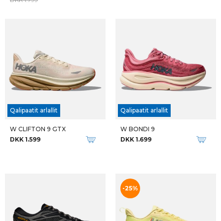
Qalipaatit arlallit
M SKYFLOW
M GEL-NIMBUS 28
DKK 1.699
DKK 1.199
DKK 1.599