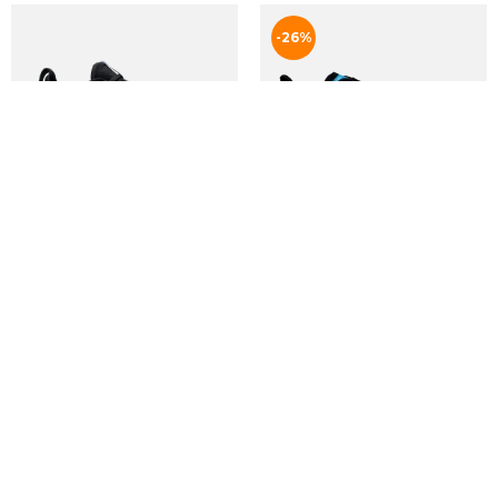
M DEVIATE NITRO 3
U S/LAB SKYWAY
DKK 1.699
DKK 999
DKK 1.499
M REACTX WILDHORSE 10
M ADISTAR BYD
DKK 1.150
DKK 1.549