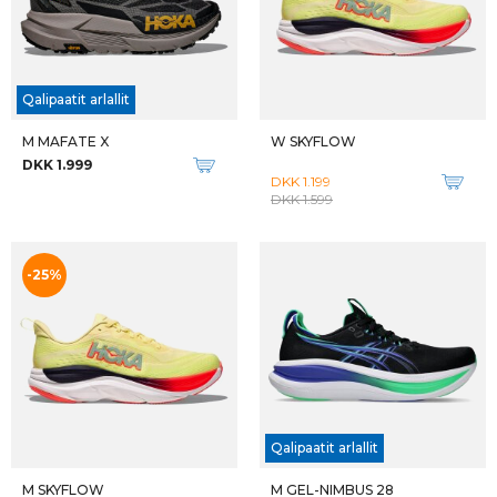
W FUJISETSU MAX GTX
M FUJISETSU MAX GTX
DKK 1.899
DKK 1.899
W DRI-FIT MID-RISE RUN PANT
M PEGASUS PREMIUM
DKK 480
DKK 1.600