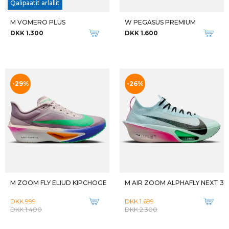
M AERO BLAZE 3 GRVL GTX
W ADIZERO EVO SL
DKK 1.399
DKK 1.199